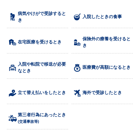
2026年03月26日
重要
負傷原因の照会と第三者行為（交通事故等）の対応について
病気やけがで受診すると
入院したときの食事
き
2026年03月23日
重要
ご家族が就職されたときは、手続きが必要です。
保険外の療養を受けると
在宅医療を受けるとき
き
2026年02月10日
健康管理
40歳未満配偶者健診の変更について
入院や転院で移送が必要
医療費が高額になるとき
2025年12月08日
公告
なとき
令和8年度 任意継続被保険者の標準報酬月額に関する公告
2025年12月05日
重要
立て替え払いをしたとき
海外で受診したとき
【再掲】健康保険証の利用停止について
2025年04月07日
INFO
第三者行為にあったとき
25年度禁煙外来治療費用補助について
(交通事故等)
2025年03月24日
届出