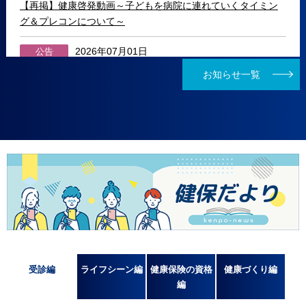
【再掲】健康啓発動画～子どもを病院に連れていくタイミン
グ＆プレコンについて～
2026年07月01日
公告
選定議員の交代について、常務理事の就任について
お知らせ一覧
2026年06月25日
イベント
第3回 讃岐おもちゃ美術館へ行ってみよう（夏休み子どもイ
ベント）参加者募集
2026年05月27日
重要
整骨院や接骨院を受診された方へ
2026年04月16日
公告
組合規約一部改定に関する公告
2026年04月06日
INFO
受診編
ライフシーン編
健康保険の資格
健康づくり編
健保だより 2026 春号
編